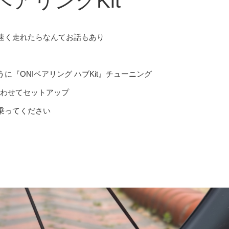
アリングKit
速く走れたらなんてお話もあり
『ONIベアリング ハブKit』チューニング
合わせてセットアップ
乗ってください