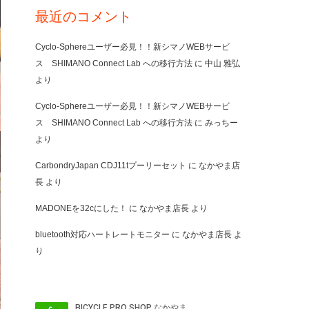
最近のコメント
Cyclo-Sphereユーザー必見！！新シマノWEBサービ
ス SHIMANO Connect Lab への移行方法
に
中山 雅弘
より
Cyclo-Sphereユーザー必見！！新シマノWEBサービ
ス SHIMANO Connect Lab への移行方法
に
みっちー
より
CarbondryJapan CDJ11tプーリーセット
に
なかやま店
長
より
MADONEを32cにした！
に
なかやま店長
より
bluetooth対応ハートレートモニター
に
なかやま店長
よ
り