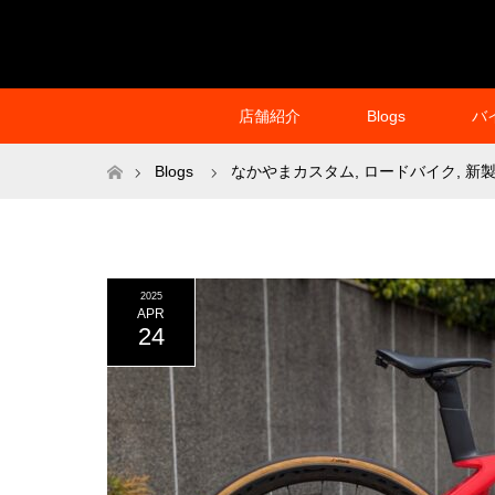
店舗紹介
Blogs
バ
ホーム
Blogs
なかやまカスタム
,
ロードバイク
,
新
2025
APR
24