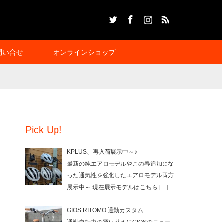
Twitter
Facebook
Instagram
RSS
問い合せ
オンラインショップ
Pick Up!
KPLUS、再入荷展示中～♪
最新の純エアロモデルやこの春追加にな
った通気性を強化したエアロモデル両方
展示中～ 現在展示モデルはこちら
[…]
GIOS RITOMO 通勤カスタム