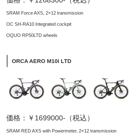
価格：￥1268300-（税込）
SRAM Force AXS, 2×12 transmission
OC SH-RA10 Integrated cockpit
OQUO RP50LTD wheels
ORCA AERO M10i LTD
価格：￥1699000-（税込）
SRAM RED AXS with Powermeter, 2×12 transmission