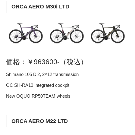
ORCA AERO M30i LTD
価格：￥963600-（税込）
Shimano 105 Di2, 2×12 transmission
OC SH-RA10 Integrated cockpit
New OQUO RP50TEAM wheels
ORCA AERO M22 LTD