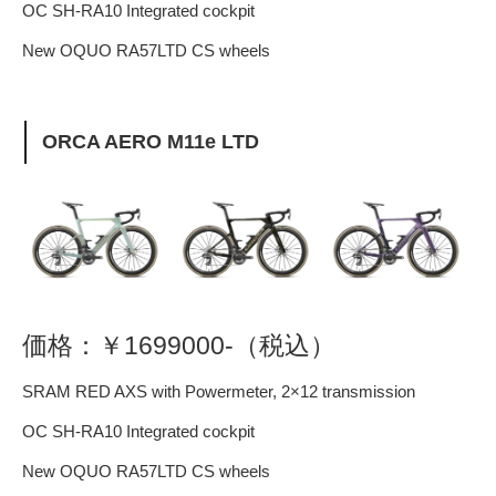
OC SH-RA10 Integrated cockpit
New OQUO RA57LTD CS wheels
ORCA AERO M11e LTD
価格：￥1699000-（税込）
SRAM RED AXS with Powermeter, 2×12 transmission
OC SH-RA10 Integrated cockpit
New OQUO RA57LTD CS wheels