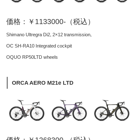
価格：￥1133000-（税込）
Shimano Ultregra Di2, 2×12 transmission,
OC SH-RA10 Integrated cockpit
OQUO RP50LTD wheels
ORCA AERO M21e LTD