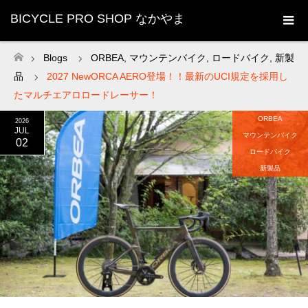
BICYCLE PRO SHOP なかやま
Blogs
ORBEA
,
マウンテンバイク
,
ロードバイク
,
新製
ホーム
品
2027 NewORCA AERO登場！！最新のUCI規定を採用し
たマルチエアロロードレーサー！
ORBEA
2026
JUL
マウンテンバイク
02
ロードバイク
新製品