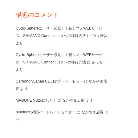
最近のコメント
Cyclo-Sphereユーザー必見！！新シマノWEBサービ
ス SHIMANO Connect Lab への移行方法
に
中山 雅弘
より
Cyclo-Sphereユーザー必見！！新シマノWEBサービ
ス SHIMANO Connect Lab への移行方法
に
みっちー
より
CarbondryJapan CDJ11tプーリーセット
に
なかやま店
長
より
MADONEを32cにした！
に
なかやま店長
より
bluetooth対応ハートレートモニター
に
なかやま店長
よ
り