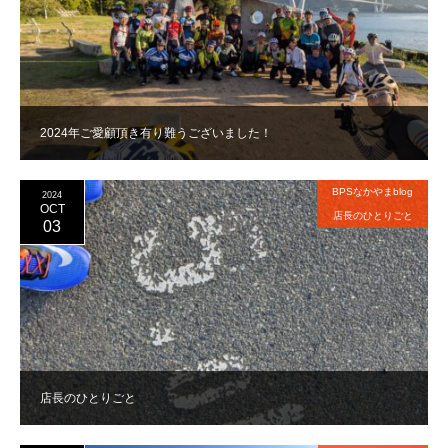
2024年ご愛顧頂き有り難うございました！
BPSなかやまblog
2024
OCT
店長のひとりごと
03
店長のひとりごと