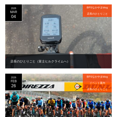
BPSなかやまblog
2026
MAR
店長のひとりごと
04
店長のひとりごと（富士ヒルクライムへ）
BPSなかやまblog
2026
FEB
イベント案内
26
店長のひとりごと