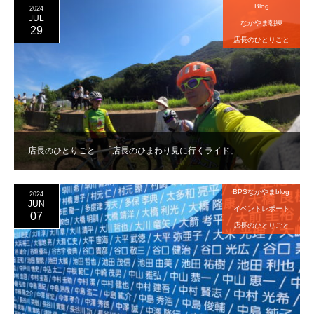
Blog
2024
JUL
なかやま朝練
29
店長のひとりごと
店長のひとりごと 「店長のひまわり見に行くライド」
BPSなかやまblog
2024
JUN
イベントレポート
07
店長のひとりごと