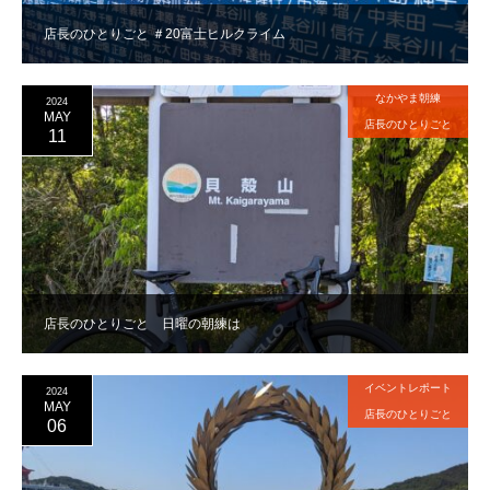
店長のひとりごと ＃20富士ヒルクライム
なかやま朝練
2024
MAY
店長のひとりごと
11
店長のひとりごと 日曜の朝練は
イベントレポート
2024
MAY
店長のひとりごと
06