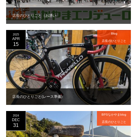
店長のひとりごと（お誘い
Blog
2025
APR
店長のひとりごと
15
店長のひとりごと(レース準備)
BPSなかやまblog
2024
DEC
店長のひとりごと
31