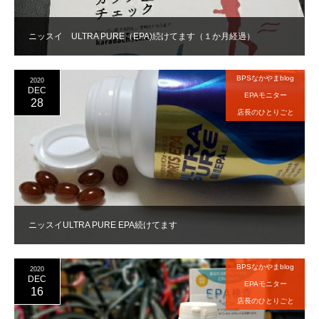
ニッスイ ULTRA PURE（EPA)続けてます（１か月経過）
BPSなかやまblog
2020
DEC
EPAモニター
28
店長のひとりごと
ニッスイULTRA PURE EPA続けてます
BPSなかやまblog
2020
DEC
EPAモニター
16
店長のひとりごと