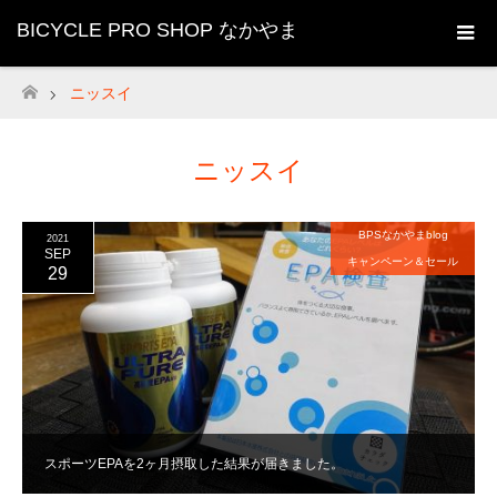
BICYCLE PRO SHOP なかやま
ニッスイ
ホーム
ニッスイ
BPSなかやまblog
2021
SEP
キャンペーン＆セール
29
スポーツEPAを2ヶ月摂取した結果が届きました。