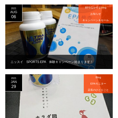
BPSなかやまblog
2021
AUG
お知らせ
06
キャンペーン＆セール
ニッスイ SPORTS EPA 体験キャンペーン始まります！
Blog
2021
JAN
EPAモニター
29
店長のひとりごと