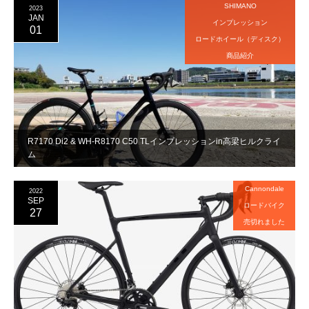
SHIMANO
2023
JAN
インプレッション
01
ロードホイール（ディスク）
商品紹介
R7170 Di2 & WH-R8170 C50 TLインプレッションin高梁ヒルクライ
ム
Cannondale
2022
SEP
ロードバイク
27
売切れました