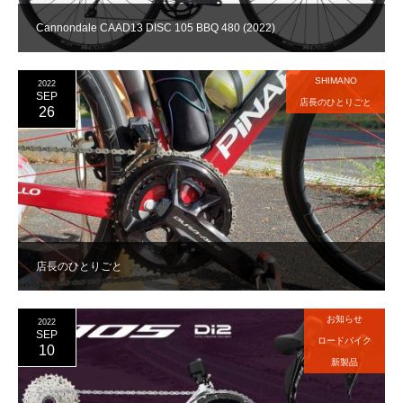
Cannondale CAAD13 DISC 105 BBQ 480 (2022)
SHIMANO
2022
SEP
店長のひとりごと
26
店長のひとりごと
お知らせ
2022
SEP
ロードバイク
10
新製品