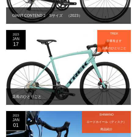
GIANT CONTEND 2 Sサイズ （2023）
TREK
2023
JAN
在庫有ます
17
店長のひとりごと
店長のひとりごと
SHIMANO
2023
JAN
ロードホイール（ディスク）
01
商品紹介