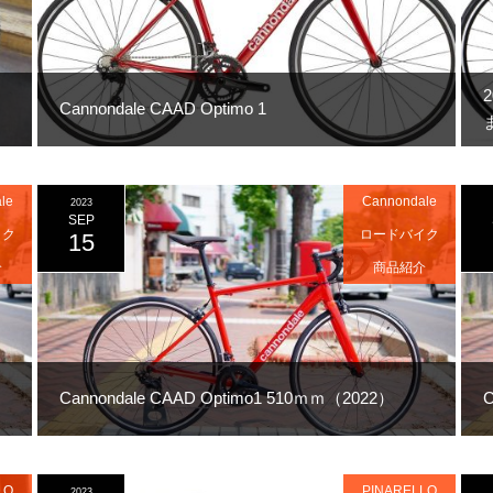
Cannondale CAAD Optimo 1
le
Cannondale
2023
SEP
イク
ロードバイク
15
介
商品紹介
Cannondale CAAD Optimo1 510ｍｍ（2022）
C
LO
PINARELLO
2023