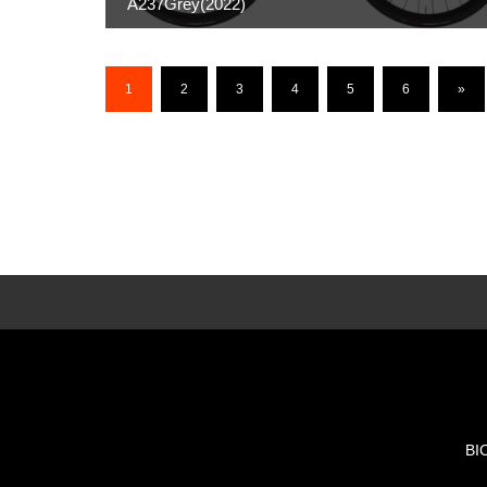
A237Grey(2022)
1
2
3
4
5
6
»
BI