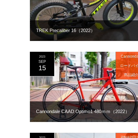
TREK Precaliber 16（2022）
Cannonda
2023
SEP
ロードバ
15
商品紹
Cannondale CAAD Optimo1 480ｍｍ（2022）
PINAREL
2023