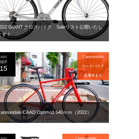
2022 GIANT クロスバイク Saleリスト公開いたし
ます！
Cannondale
2023
SEP
ロードバイク
15
在庫有ます
annondale CAAD Optimo1 540ｍｍ（2022）
Cannondale
2023