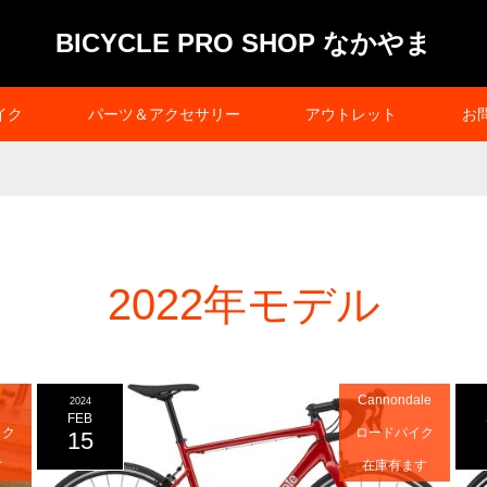
BICYCLE PRO SHOP なかやま
イク
パーツ＆アクセサリー
アウトレット
お
2022年モデル
Cannondale
2024
FEB
イク
ロードバイク
15
す
在庫有ます