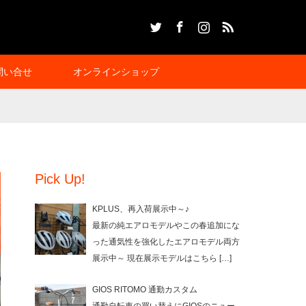
Twitter
Facebook
Instagram
RSS
問い合せ
オンラインショップ
Pick Up!
KPLUS、再入荷展示中～♪
最新の純エアロモデルやこの春追加にな
った通気性を強化したエアロモデル両方
展示中～ 現在展示モデルはこちら
[…]
GIOS RITOMO 通勤カスタム