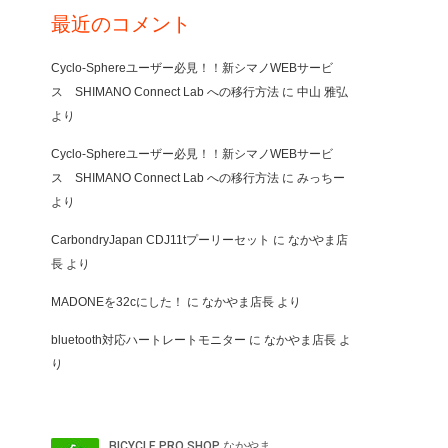
最近のコメント
Cyclo-Sphereユーザー必見！！新シマノWEBサービ
ス SHIMANO Connect Lab への移行方法
に
中山 雅弘
より
Cyclo-Sphereユーザー必見！！新シマノWEBサービ
ス SHIMANO Connect Lab への移行方法
に
みっちー
より
CarbondryJapan CDJ11tプーリーセット
に
なかやま店
長
より
MADONEを32cにした！
に
なかやま店長
より
bluetooth対応ハートレートモニター
に
なかやま店長
よ
り