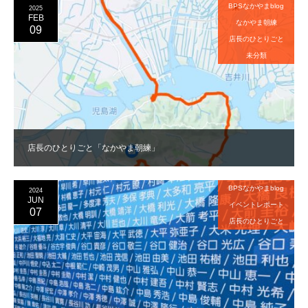
BPSなかやまblog
2025
FEB
なかやま朝練
09
店長のひとりごと
未分類
店長のひとりごと「なかやま朝練」
BPSなかやまblog
2024
JUN
イベントレポート
07
店長のひとりごと