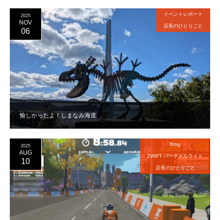
イベントレポート
2025
NOV
店長のひとりごと
06
愉しかったよ！しまなみ海道
Blog
2025
AUG
ZWIFT バーチャルライド
10
店長のひとりごと