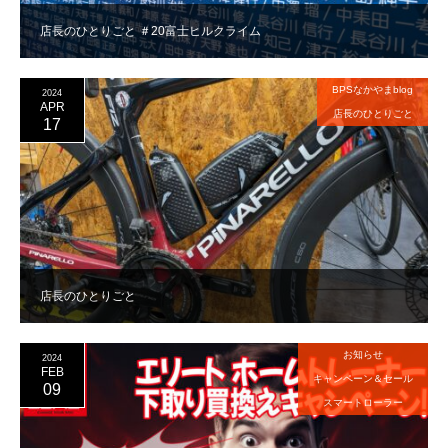
店長のひとりごと ＃20富士ヒルクライム
BPSなかやまblog
2024
APR
店長のひとりごと
17
店長のひとりごと
お知らせ
2024
FEB
キャンペーン＆セール
09
スマートローラー