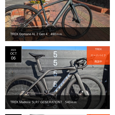
TREK Domane AL 2 Gen 4 490ｍｍ
TREK
2023
OCT
ロードバイク
06
商談中
TREK Madone SLR7 GENERATION7 540ｍｍ