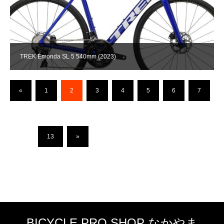
TREK Émonda SL 5 540mm (2023)
«
1
2
3
4
5
6
7
…
13
»
BICYCLE PRO SHOP なかやま