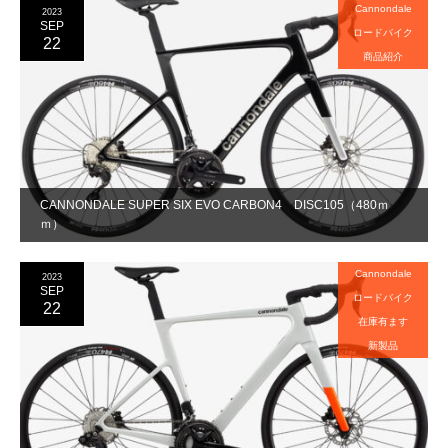
Cannondale
2023
SEP
ロードバイク
22
商品紹介
CANNONDALE SUPER SIX EVO CARBON4 DISC105（480ｍ
ｍ）
Cannondale
2023
SEP
ロードバイク
22
在庫有ます
新製品