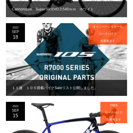
Cannondale SuperSix EVO 3 540ｍｍ ホワイト
キャンペーン＆セール
2023
SEP
ロードバイク
18
在庫有ます
１１速 １０５搭載バイクSaleリスト公開しました。
TREK
2023
SEP
ロードバイク
15
在庫有ます