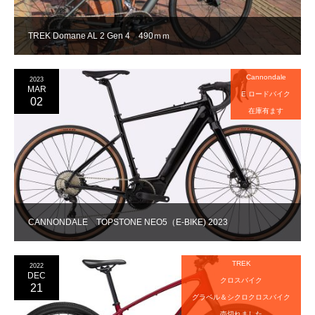
TREK Domane AL 2 Gen 4 490ｍｍ
Cannondale
2023
MAR
E ロードバイク
02
在庫有ます
CANNONDALE TOPSTONE NEO5（E-BIKE) 2023
TREK
2022
DEC
クロスバイク
21
グラベル＆シクロクロスバイク
売切れました