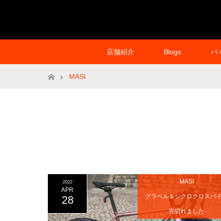
店舗紹介
Blogs
バ
ホーム
MASI
MASI
2022
APR
グラベル＆シクロクロスバ
28
売切れました