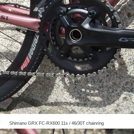
 Shimano GRX FC-RX600 11s / 46/30T chainring