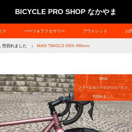
BICYCLE PRO SHOP なかやま
イク
パーツ＆アクセサリー
アウトレット
お
,
売切れました
MASI TAVOLO GRX 490mm
MASI
グラベル＆シクロクロスバイク
売切れました