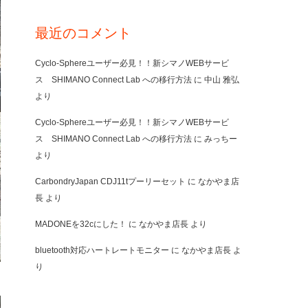
最近のコメント
Cyclo-Sphereユーザー必見！！新シマノWEBサービ
ス SHIMANO Connect Lab への移行方法
に
中山 雅弘
より
Cyclo-Sphereユーザー必見！！新シマノWEBサービ
ス SHIMANO Connect Lab への移行方法
に
みっちー
より
CarbondryJapan CDJ11tプーリーセット
に
なかやま店
長
より
MADONEを32cにした！
に
なかやま店長
より
bluetooth対応ハートレートモニター
に
なかやま店長
よ
り