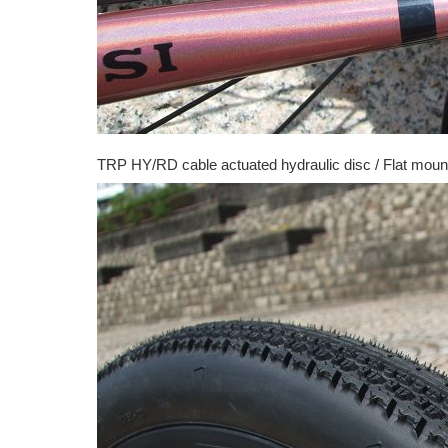
TRP HY/RD cable actuated hydraulic disc / Flat mount 