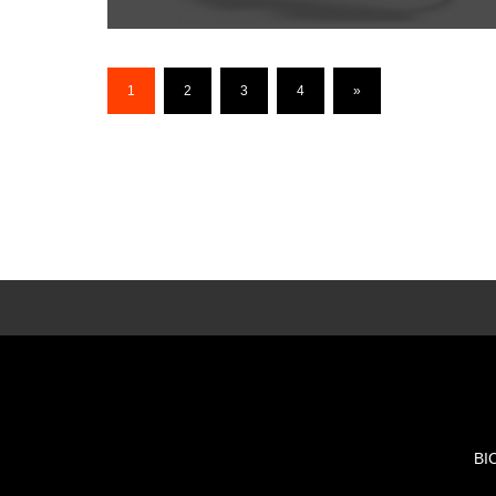
1
2
3
4
»
BI