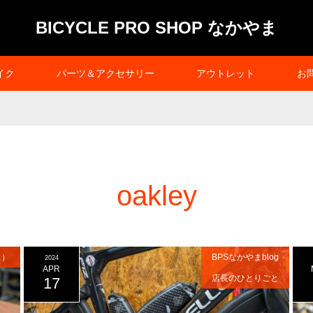
BICYCLE PRO SHOP なかやま
イク
パーツ＆アクセサリー
アウトレット
お
oakley
ス）
BPSなかやまblog
2024
APR
店長のひとりごと
17