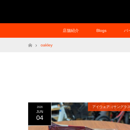
店舗紹介
Blogs
バ
ホーム
oakley
アイウェア（サングラ
2026
JUN
04