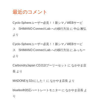
最近のコメント
Cyclo-Sphereユーザー必見！！新シマノWEBサービ
ス SHIMANO Connect Lab への移行方法
に
中山 雅弘
より
Cyclo-Sphereユーザー必見！！新シマノWEBサービ
ス SHIMANO Connect Lab への移行方法
に
みっちー
より
CarbondryJapan CDJ11tプーリーセット
に
なかやま店
長
より
MADONEを32cにした！
に
なかやま店長
より
bluetooth対応ハートレートモニター
に
なかやま店長
よ
り