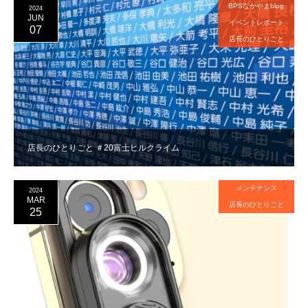
BPSなかやまblog
2024
JUN
イベントレポート
07
店長のひとりごと
店長のひとりごと ＃20富士ヒルクライム
メンテナンス
2024
MAR
店長のひとりごと
25