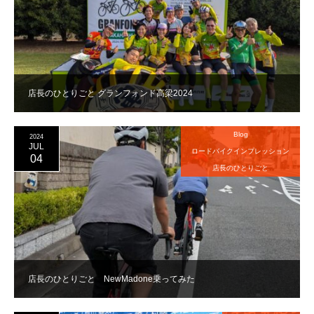
店長のひとりごと グランフォンド高梁2024
Blog
2024
JUL
ロードバイクインプレッション
04
店長のひとりごと
店長のひとりごと NewMadone乗ってみた