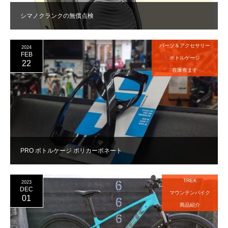
シマノクランクの無償点検
パーツ＆アクセサリー
2024
FEB
ボトルゲージ
22
在庫有ます
PRO ボトルケージ ポリカーボネート
TREK
2023
DEC
マウンテンバイク
01
商品紹介