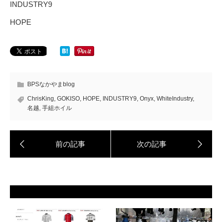
INDUSTRY9
HOPE
BPSなかやまblog
ChrisKing
,
GOKISO
,
HOPE
,
INDUSTRY9
,
Onyx
,
WhiteIndustry
,
名越
,
手組ホイル