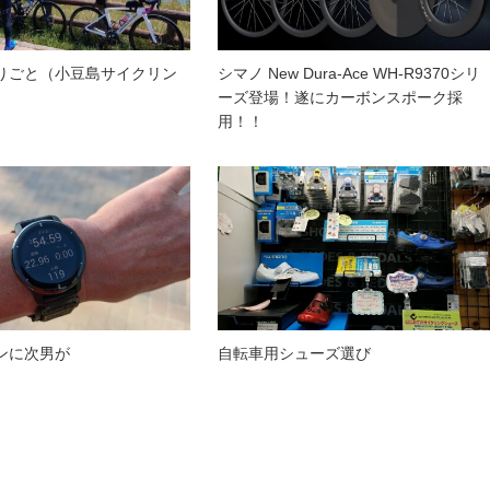
りごと（小豆島サイクリン
シマノ New Dura-Ace WH-R9370シリ
ーズ登場！遂にカーボンスポーク採
用！！
ンに次男が
自転車用シューズ選び