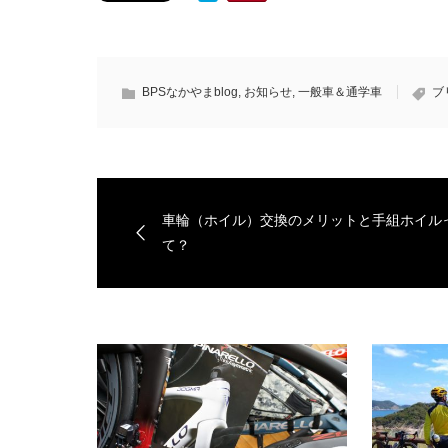
BPSなかやまblog
,
お知らせ
,
一般車＆通学車
ブ
車輪（ホイル）交換のメリットと手組ホイル
て？