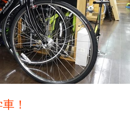
学車！
。