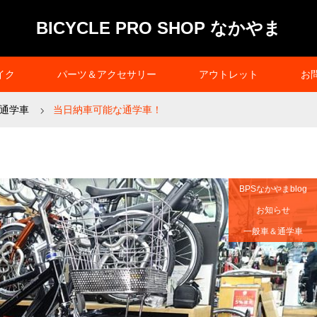
BICYCLE PRO SHOP なかやま
イク
パーツ＆アクセサリー
アウトレット
お
通学車
当日納車可能な通学車！
BPSなかやまblog
お知らせ
一般車＆通学車