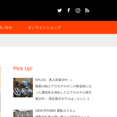
Twitter
Facebook
Instagram
RSS
問い合せ
オンラインショップ
Pick Up!
KPLUS、再入荷展示中～♪
最新の純エアロモデルやこの春追加にな
った通気性を強化したエアロモデル両方
展示中～ 現在展示モデルはこちら
[…]
GIOS RITOMO 通勤カスタム