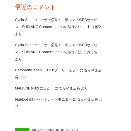
最近のコメント
Cyclo-Sphereユーザー必見！！新シマノWEBサービ
ス SHIMANO Connect Lab への移行方法
に
中山 雅弘
より
Cyclo-Sphereユーザー必見！！新シマノWEBサービ
ス SHIMANO Connect Lab への移行方法
に
みっちー
より
CarbondryJapan CDJ11tプーリーセット
に
なかやま店
長
より
MADONEを32cにした！
に
なかやま店長
より
bluetooth対応ハートレートモニター
に
なかやま店長
よ
り