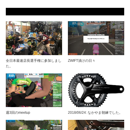
全日本最速店長選手権に参加しまし
ZWIFT漬けの日々
た。
週3回のmeetup
2018/06/24: なかやま朝練でした。