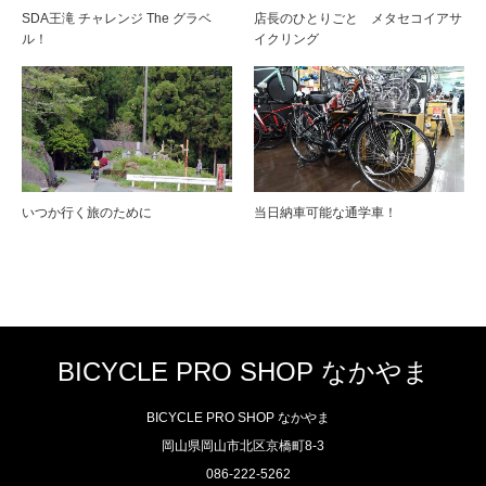
SDA王滝 チャレンジ The グラベ
店長のひとりごと メタセコイアサ
ル！
イクリング
いつか行く旅のために
当日納車可能な通学車！
BICYCLE PRO SHOP なかやま
BICYCLE PRO SHOP なかやま
岡山県岡山市北区京橋町8-3
086-222-5262