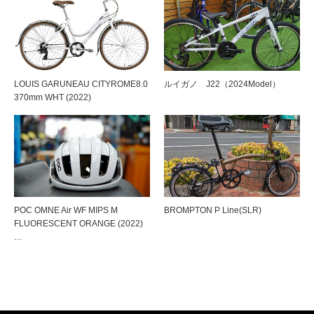
LOUIS GARUNEAU CITYROME8.0
ルイガノ J22（2024Model）
370mm WHT (2022)
POC OMNE Air WF MIPS M
BROMPTON P Line(SLR)
FLUORESCENT ORANGE (2022)
…