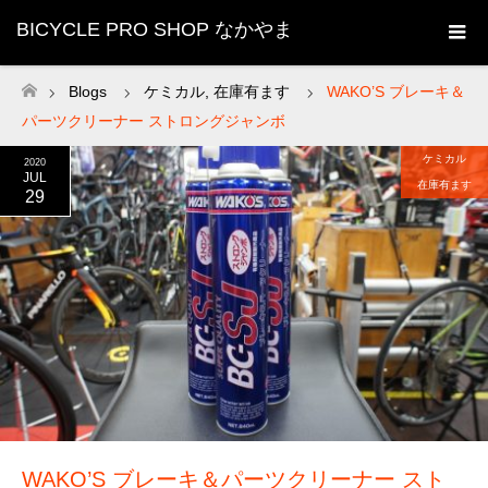
BICYCLE PRO SHOP なかやま
Blogs
ケミカル
,
在庫有ます
WAKO’S ブレーキ＆
ホーム
パーツクリーナー ストロングジャンボ
ケミカル
2020
JUL
在庫有ます
29
WAKO’S ブレーキ＆パーツクリーナー スト