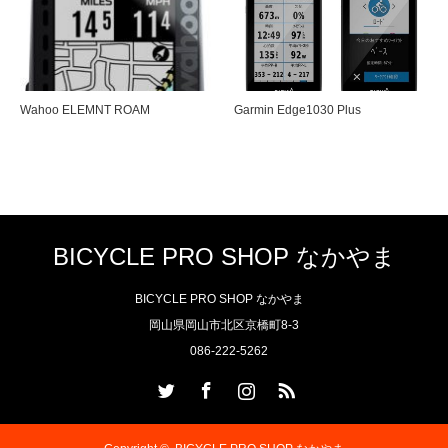
Wahoo ELEMNT ROAM
Garmin Edge1030 Plus
BICYCLE PRO SHOP なかやま
BICYCLE PRO SHOP なかやま
岡山県岡山市北区京橋町8-3
086-222-5262
Twitter
Facebook
Instagram
RSS