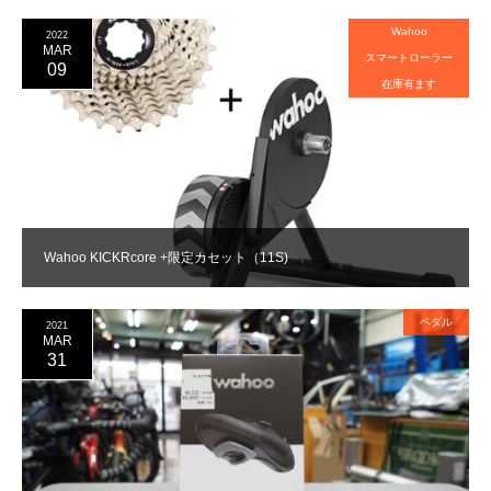
Wahoo
2022
MAR
スマートローラー
09
在庫有ます
Wahoo KICKRcore +限定カセット（11S)
ペダル
2021
MAR
31