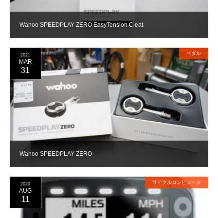
Wahoo SPEEDPLAY ZERO EasyTension Cleat
ペダル
2021
MAR
31
Wahoo SPEEDPLAY ZERO
サイクルコンピュータ
2020
AUG
11