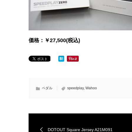
価格：￥27,500(税込)
ペダル
speedplay
,
Wahoo
DOTOUT Square Jersey A21M091