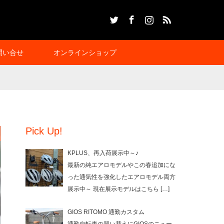
Twitter
Facebook
Instagram
RSS
問い合せ
オンラインショップ
Pick Up!
KPLUS、再入荷展示中～♪
最新の純エアロモデルやこの春追加にな
った通気性を強化したエアロモデル両方
展示中～ 現在展示モデルはこちら
[…]
GIOS RITOMO 通勤カスタム