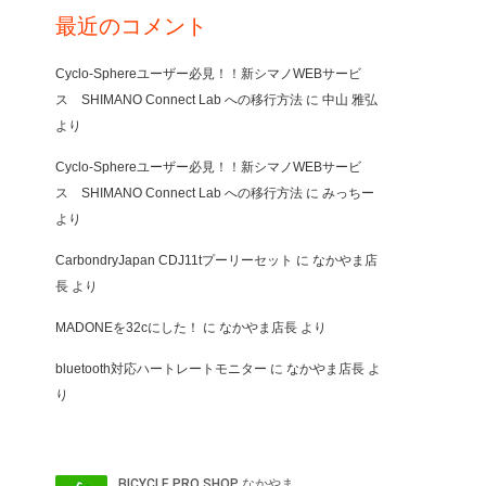
最近のコメント
Cyclo-Sphereユーザー必見！！新シマノWEBサービ
ス SHIMANO Connect Lab への移行方法
に
中山 雅弘
より
Cyclo-Sphereユーザー必見！！新シマノWEBサービ
ス SHIMANO Connect Lab への移行方法
に
みっちー
より
CarbondryJapan CDJ11tプーリーセット
に
なかやま店
長
より
MADONEを32cにした！
に
なかやま店長
より
bluetooth対応ハートレートモニター
に
なかやま店長
よ
り