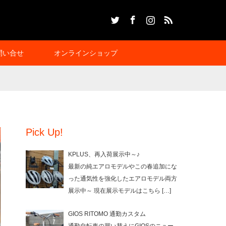
Twitter
Facebook
Instagram
RSS
問い合せ
オンラインショップ
Pick Up!
KPLUS、再入荷展示中～♪
最新の純エアロモデルやこの春追加にな
った通気性を強化したエアロモデル両方
展示中～ 現在展示モデルはこちら
[…]
GIOS RITOMO 通勤カスタム