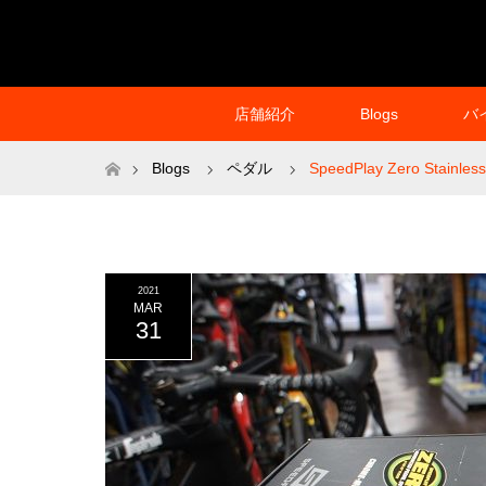
店舗紹介
Blogs
バ
ホーム
Blogs
ペダル
SpeedPlay Zero Stainles
2021
MAR
31