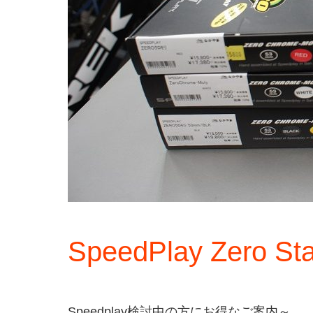
SpeedPlay Zero St
Speedplay検討中の方にお得なご案内～