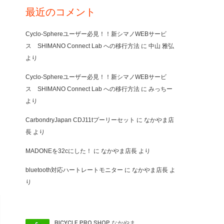
最近のコメント
Cyclo-Sphereユーザー必見！！新シマノWEBサービ
ス SHIMANO Connect Lab への移行方法
に
中山 雅弘
より
Cyclo-Sphereユーザー必見！！新シマノWEBサービ
ス SHIMANO Connect Lab への移行方法
に
みっちー
より
CarbondryJapan CDJ11tプーリーセット
に
なかやま店
長
より
MADONEを32cにした！
に
なかやま店長
より
bluetooth対応ハートレートモニター
に
なかやま店長
よ
り