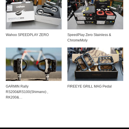
Wahoo SPEEDPLAY ZERO
SpeedPlay Zero Stainless &
ChromeMoly
GARMIN Rally
FIREEYE GRILL MAG Pedal
RS200&RS100(Shimano) ,
RK200&…