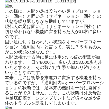
この様に、人間の足は柔らかい足（プロネーショ
ン＝回内）と固い足（サピネーション＝回外）の
状態を繰り返しながら機能していますが、
現代人の足は固い足（サピネーション＝回外）に
切り替われない機能障害を持った人が非常に多い
のです。
固い足に切り替われない状態をオーバープロネー
ション（過剰回内）と言って、実に７５％もの人
がこの状態の足なんです。
人間は接地する時に足に体重の3~5倍の衝撃が加
わります。一日で8000歩、多い人は13,000歩も歩
いたとすると、その数だけ衝撃が加わり続けると
いうことなのです。
本来、足には衝撃を推進力に変換する機能を持っ
ているのですが、「過剰回内=オーバープロネーシ
ョン」の状態では、足本来の機能を十分に発揮す
ることができません。また、この状態は外反母趾
や足底筋膜炎、シンスプリントなど様々な足や身
体のトラブルを誘発してしまいます。