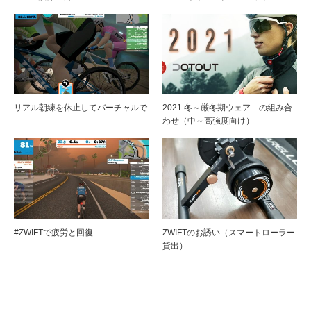
リアル朝練を休止してバーチャルで
2021 冬～厳冬期ウェア―の組み合
わせ（中～高強度向け）
#ZWIFTで疲労と回復
ZWIFTのお誘い（スマートローラー
貸出）