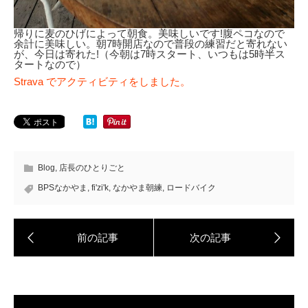
帰りに麦のひげによって朝食。美味しいです!腹ペコなので
余計に美味しい。朝7時開店なので普段の練習だと寄れない
が、今日は寄れた!（今朝は7時スタート、いつもは5時半ス
タートなので）
Strava でアクティビティをしました。
Blog
,
店長のひとりごと
BPSなかやま
,
fi'zi'k
,
なかやま朝練
,
ロードバイク