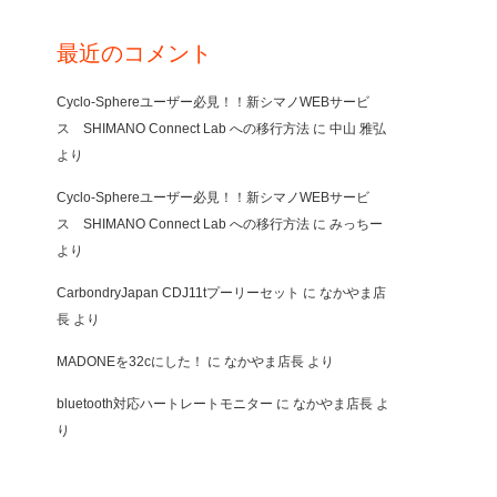
最近のコメント
Cyclo-Sphereユーザー必見！！新シマノWEBサービ
ス SHIMANO Connect Lab への移行方法
に
中山 雅弘
より
Cyclo-Sphereユーザー必見！！新シマノWEBサービ
ス SHIMANO Connect Lab への移行方法
に
みっちー
より
CarbondryJapan CDJ11tプーリーセット
に
なかやま店
長
より
MADONEを32cにした！
に
なかやま店長
より
bluetooth対応ハートレートモニター
に
なかやま店長
よ
り