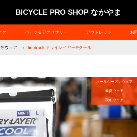
BICYCLE PRO SHOP なかやま
イク
パーツ＆アクセサリー
アウトレット
お
秋冬ウェア
finetrack ドライレイヤー®クール
オールシーズンウェア
春夏ウェア
秋冬ウェア