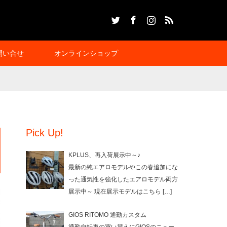
Twitter
Facebook
Instagram
RSS
問い合せ
オンラインショップ
Pick Up!
KPLUS、再入荷展示中～♪
最新の純エアロモデルやこの春追加にな
った通気性を強化したエアロモデル両方
展示中～ 現在展示モデルはこちら
[…]
GIOS RITOMO 通勤カスタム