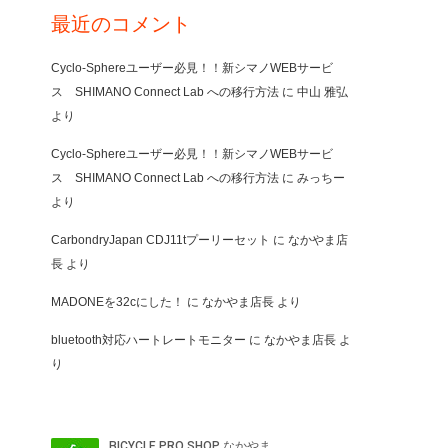
最近のコメント
Cyclo-Sphereユーザー必見！！新シマノWEBサービ
ス SHIMANO Connect Lab への移行方法
に
中山 雅弘
より
Cyclo-Sphereユーザー必見！！新シマノWEBサービ
ス SHIMANO Connect Lab への移行方法
に
みっちー
より
CarbondryJapan CDJ11tプーリーセット
に
なかやま店
長
より
MADONEを32cにした！
に
なかやま店長
より
bluetooth対応ハートレートモニター
に
なかやま店長
よ
り