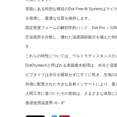
背面にある特別な構造のDot Free-fit Syst
を発揮し、最適な位置を維持します。
固定密度フォームの解剖学的パッド、Dot Pro（ 120mm） b
圧迫箇所を分散し、優れた温度調節能力を備えた特
す。
これらの特性については、ウルトラディスタンスの
DotDryntechと呼ばれる表面撥水処理は、水分
ビブタイツは水分を吸収せずにすぐに乾き、生地の
外側に配置された大きな反射インサートにより、最
人間工学に基づいたその形状は、さまざまな体形に
推奨使用温度帯:-6～8°