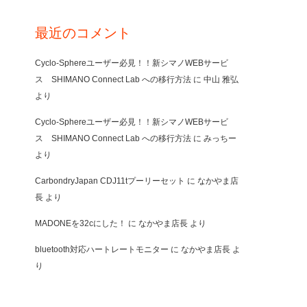
最近のコメント
Cyclo-Sphereユーザー必見！！新シマノWEBサービ
ス SHIMANO Connect Lab への移行方法
に
中山 雅弘
より
Cyclo-Sphereユーザー必見！！新シマノWEBサービ
ス SHIMANO Connect Lab への移行方法
に
みっちー
より
CarbondryJapan CDJ11tプーリーセット
に
なかやま店
長
より
MADONEを32cにした！
に
なかやま店長
より
bluetooth対応ハートレートモニター
に
なかやま店長
よ
り