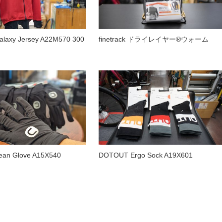
laxy Jersey A22M570 300
finetrack ドライレイヤー®ウォーム
an Glove A15X540
DOTOUT Ergo Sock A19X601