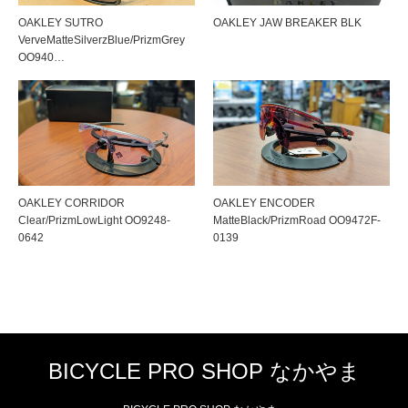
OAKLEY SUTRO
OAKLEY JAW BREAKER BLK
VerveMatteSilverzBlue/PrizmGrey
OO940…
OAKLEY CORRIDOR
OAKLEY ENCODER
Clear/PrizmLowLight OO9248-
MatteBlack/PrizmRoad OO9472F-
0642
0139
BICYCLE PRO SHOP なかやま