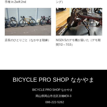
手権 in Zwift 2nd
ング）
店長のひとりごと（なかやま朝練）
NOZA Sのデモ機が届いた（デモ期
間7/2～7/15）
BICYCLE PRO SHOP なかやま
BICYCLE PRO SHOP なかやま
岡山県岡山市北区京橋町8-3
086-222-5262