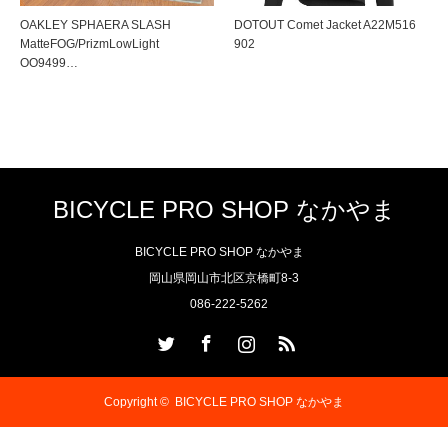
OAKLEY SPHAERA SLASH
DOTOUT Comet Jacket A22M516
MatteFOG/PrizmLowLight
902
OO9499…
BICYCLE PRO SHOP なかやま
BICYCLE PRO SHOP なかやま
岡山県岡山市北区京橋町8-3
086-222-5262
Twitter
Facebook
Instagram
RSS
Copyright ©
BICYCLE PRO SHOP なかやま