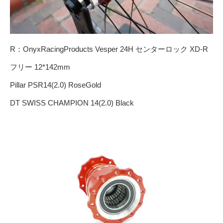
R：OnyxRacingProducts Vesper 24H センターロック XD-R
フリー 12*142mm
Pillar PSR14(2.0) RoseGold
DT SWISS CHAMPION 14(2.0) Black