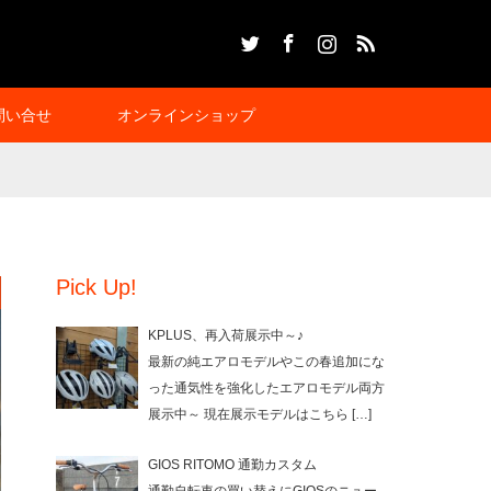
Twitter
Facebook
Instagram
RSS
問い合せ
オンラインショップ
Pick Up!
KPLUS、再入荷展示中～♪
最新の純エアロモデルやこの春追加にな
った通気性を強化したエアロモデル両方
展示中～ 現在展示モデルはこちら
[…]
GIOS RITOMO 通勤カスタム