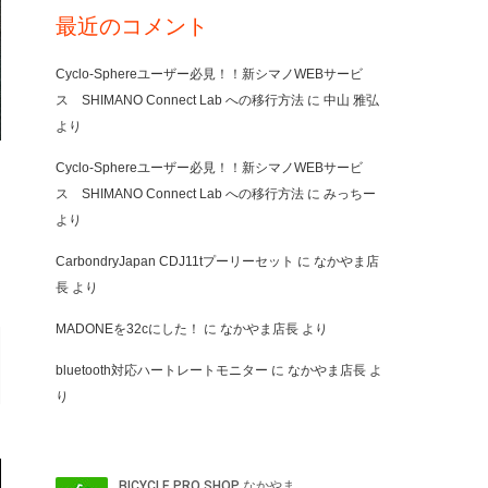
最近のコメント
Cyclo-Sphereユーザー必見！！新シマノWEBサービ
ス SHIMANO Connect Lab への移行方法
に
中山 雅弘
より
Cyclo-Sphereユーザー必見！！新シマノWEBサービ
ス SHIMANO Connect Lab への移行方法
に
みっちー
より
CarbondryJapan CDJ11tプーリーセット
に
なかやま店
長
より
MADONEを32cにした！
に
なかやま店長
より
bluetooth対応ハートレートモニター
に
なかやま店長
よ
り