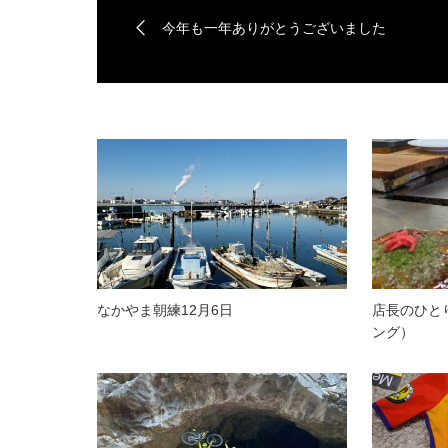
今年も一年ありがとうございました
なかやま朝練12月6日
店長のひと
ング）