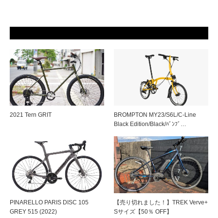
2021 Tern GRIT
BROMPTON MY23/S6L/C-Line
Black Edition/Black/ﾊﾞﾝﾌﾞ…
PINARELLO PARIS DISC 105
【売り切れました！】TREK Verve+
GREY 515 (2022)
Sサイズ【50％ OFF】