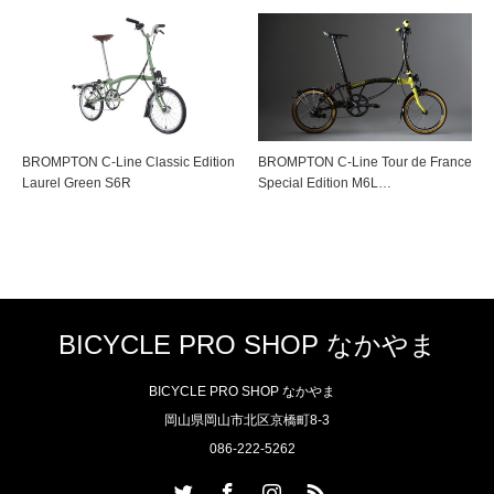
BROMPTON C-Line Classic Edition
BROMPTON C-Line Tour de France
Laurel Green S6R
Special Edition M6L…
BICYCLE PRO SHOP なかやま
BICYCLE PRO SHOP なかやま
岡山県岡山市北区京橋町8-3
086-222-5262
Twitter
Facebook
Instagram
RSS