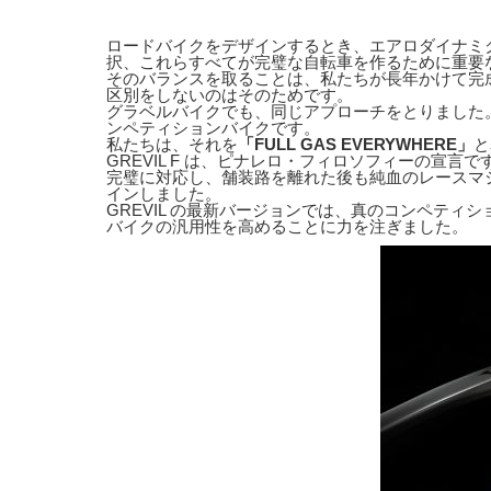
ロードバイクをデザインするとき、エアロダイナミ
択、これらすべてが完璧な自転車を作るために重要
そのバランスを取ることは、私たちが長年かけて完
区別をしないのはそのためです。
グラベルバイクでも、同じアプローチをとりました。新
ンペティションバイクです。
私たちは、それを
「FULL GAS EVERYWHERE」
と
GREVIL F は、ピナレロ・フィロソフィーの宣
完璧に対応し、舗装路を離れた後も純血のレースマ
インしました。
GREVIL の最新バージョンでは、真のコンペテ
バイクの汎用性を高めることに力を注ぎました。