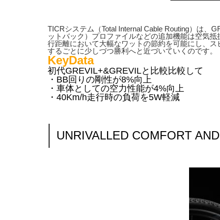
TICRシステム（Total Internal Cable Rout
ットバック）プロファイルなどの追加機能は空気抵抗
行距離において大幅なワットの節約を可能にし、スピー
するごとに少しづつ勝利へと近づいていくのです。
KeyData
初代GREVIL+&GREVILと比較比較して
・BB回りの剛性が8%向上
・車体としての空力性能が4%向上
・40Km/h走行時の負荷を5W軽減
UNRIVALLED COMFORT AN