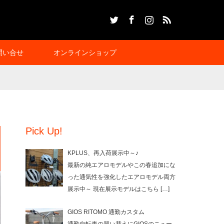
Twitter
Facebook
Instagram
RSS
問い合せ
オンラインショップ
Pick Up!
KPLUS、再入荷展示中～♪
最新の純エアロモデルやこの春追加にな
った通気性を強化したエアロモデル両方
展示中～ 現在展示モデルはこちら
[…]
GIOS RITOMO 通勤カスタム