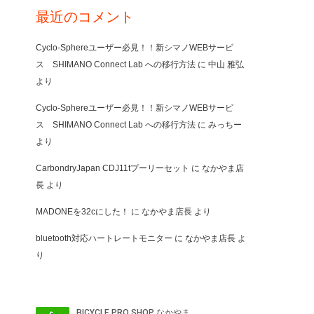
最近のコメント
Cyclo-Sphereユーザー必見！！新シマノWEBサービ
ス SHIMANO Connect Lab への移行方法
に
中山 雅弘
より
Cyclo-Sphereユーザー必見！！新シマノWEBサービ
ス SHIMANO Connect Lab への移行方法
に
みっちー
より
CarbondryJapan CDJ11tプーリーセット
に
なかやま店
長
より
MADONEを32cにした！
に
なかやま店長
より
bluetooth対応ハートレートモニター
に
なかやま店長
よ
り