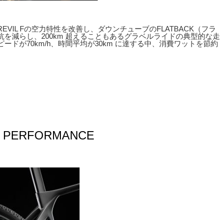
ing）は、GREVIL Fの空力特性を改善し、ダウンチューブのFLATBACK（フラ
を減らし、200km 超えることもあるグラベルライドの典型的な走
ドが70km/h、時間平均が30km に達する中、消費ワットを節約
D PERFORMANCE