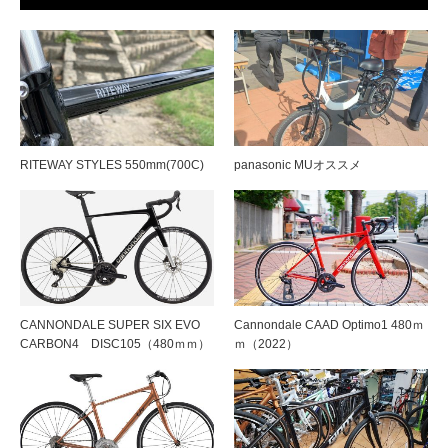
RITEWAY STYLES 550mm(700C)
panasonic MUオススメ
CANNONDALE SUPER SIX EVO
Cannondale CAAD Optimo1 480ｍ
CARBON4 DISC105（480ｍｍ）
ｍ（2022）