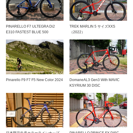
PINARELLO F7 ULTEGRA Di2
TREK MARLIN 5 サイズXXS
E310 FASTEST BLUE 500
（2022）
Pinarello F9 F7 F5 New Color 2024
DomaneAL3 Gen3 With MAVIC
KSYRIUM 30 DISC