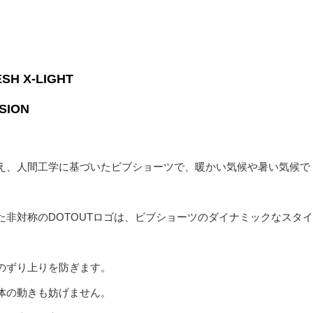
H X-LIGHT
ION
え、人間工学に基づいたビブショーツで、暖かい気候や暑い気候で
非対称のDOTOUTロゴは、ビブショーツのダイナミックなスタイ
のずり上りを防ぎます。
体の動きも妨げません。