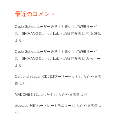
最近のコメント
Cyclo-Sphereユーザー必見！！新シマノWEBサービ
ス SHIMANO Connect Lab への移行方法
に
中山 雅弘
より
Cyclo-Sphereユーザー必見！！新シマノWEBサービ
ス SHIMANO Connect Lab への移行方法
に
みっちー
より
CarbondryJapan CDJ11tプーリーセット
に
なかやま店
長
より
MADONEを32cにした！
に
なかやま店長
より
bluetooth対応ハートレートモニター
に
なかやま店長
よ
り