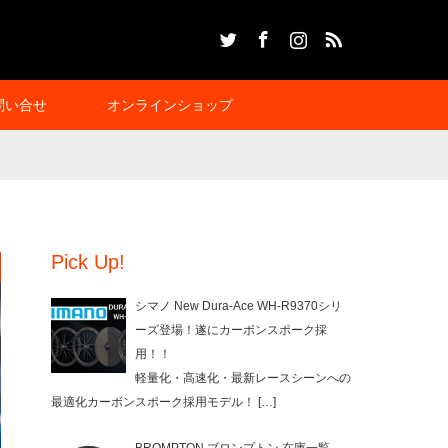
Twitter
Facebook
Instagram
RSS
問い合せ
オンラインショップ
Pick Up!
シマノ New Dura-Ace WH-R9370シリ
ーズ登場！遂にカーボンスポーク採
用！！
軽量化・高速化・最新レースシーンへの
最適化カーボンスポーク採用モデル！
[…]