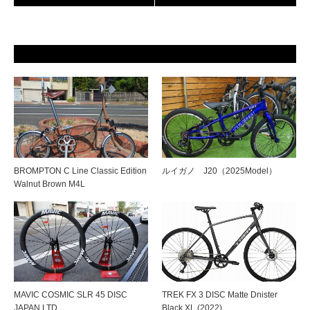
BROMPTON C Line Classic Edition
ルイガノ J20（2025Model）
Walnut Brown M4L
MAVIC COSMIC SLR 45 DISC
TREK FX 3 DISC Matte Dnister
JAPAN LTD
Black XL (2022)