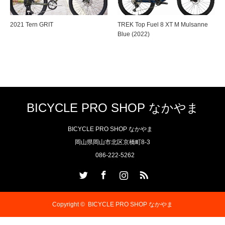
2021 Tern GRIT
TREK Top Fuel 8 XT M Mulsanne
Blue (2022)
BICYCLE PRO SHOP なかやま
BICYCLE PRO SHOP なかやま
岡山県岡山市北区京橋町8-3
086-222-5262
Twitter
Facebook
Instagram
RSS
Copyright ©
BICYCLE PRO SHOP なかやま