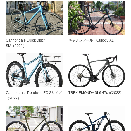
Cannondale Quick Disc4
キャノンデール Quick 5 XL
SM（2021）
Cannondale Treadwell EQ Sサイズ
TREK EMONDA SL6 47cm(2022)
（2022）