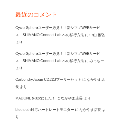
最近のコメント
Cyclo-Sphereユーザー必見！！新シマノWEBサービ
ス SHIMANO Connect Lab への移行方法
に
中山 雅弘
より
Cyclo-Sphereユーザー必見！！新シマノWEBサービ
ス SHIMANO Connect Lab への移行方法
に
みっちー
より
CarbondryJapan CDJ11tプーリーセット
に
なかやま店
長
より
MADONEを32cにした！
に
なかやま店長
より
bluetooth対応ハートレートモニター
に
なかやま店長
よ
り