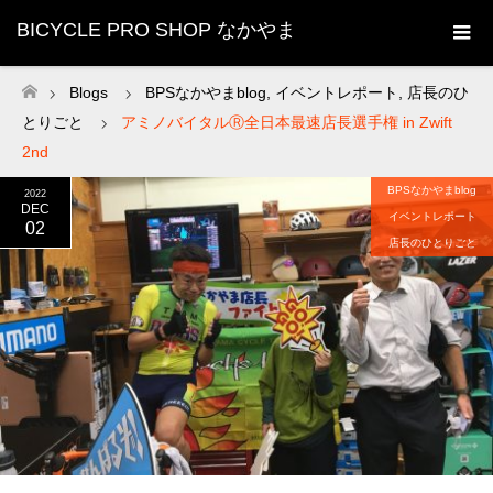
BICYCLE PRO SHOP なかやま
Blogs
BPSなかやまblog
,
イベントレポート
,
店長のひ
ホーム
とりごと
アミノバイタルⓇ全日本最速店長選手権 in Zwift
2nd
BPSなかやまblog
2022
DEC
イベントレポート
02
店長のひとりごと