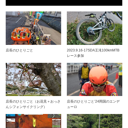
店長のひとりごと
2023.9.16-17SDA王滝100kmMTB
レース参加
店長のひとりごと（お花見＋おっさ
店長のひとりごと’24岡国のエンデ
んシフォンサイクリング）
ューロ