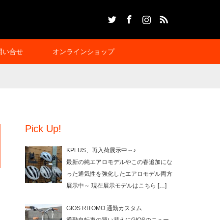
Twitter
Facebook
Instagram
RSS
問い合せ
オンラインショップ
Pick Up!
KPLUS、再入荷展示中～♪
最新の純エアロモデルやこの春追加にな
った通気性を強化したエアロモデル両方
展示中～ 現在展示モデルはこちら
[…]
GIOS RITOMO 通勤カスタム