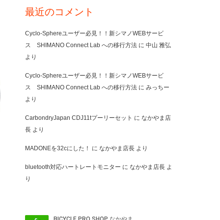
最近のコメント
Cyclo-Sphereユーザー必見！！新シマノWEBサービ
ス SHIMANO Connect Lab への移行方法
に
中山 雅弘
より
Cyclo-Sphereユーザー必見！！新シマノWEBサービ
ス SHIMANO Connect Lab への移行方法
に
みっちー
より
CarbondryJapan CDJ11tプーリーセット
に
なかやま店
長
より
MADONEを32cにした！
に
なかやま店長
より
bluetooth対応ハートレートモニター
に
なかやま店長
よ
り