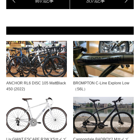
ANCHOR RL6 DISC 105 MattBlack
BROMPTON C-Line Explore Low
450 (2022)
（S6L）
Liv GIANT ESCAPE R3W XSサイズ
Cannondale BADBOY2 Mサイズ