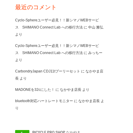
最近のコメント
Cyclo-Sphereユーザー必見！！新シマノWEBサービ
ス SHIMANO Connect Lab への移行方法
に
中山 雅弘
より
Cyclo-Sphereユーザー必見！！新シマノWEBサービ
ス SHIMANO Connect Lab への移行方法
に
みっちー
より
CarbondryJapan CDJ11tプーリーセット
に
なかやま店
長
より
MADONEを32cにした！
に
なかやま店長
より
bluetooth対応ハートレートモニター
に
なかやま店長
よ
り