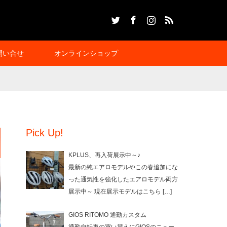
Twitter
Facebook
Instagram
RSS
問い合せ
オンラインショップ
Pick Up!
KPLUS、再入荷展示中～♪
最新の純エアロモデルやこの春追加にな
った通気性を強化したエアロモデル両方
展示中～ 現在展示モデルはこちら
[…]
GIOS RITOMO 通勤カスタム