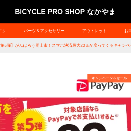
BICYCLE PRO SHOP なかやま
イク
パーツ＆アクセサリー
アウトレット
お
y 【第5弾】がんばろう岡山市！スマホ決済最大20％が戻ってくるキャンペ
キャンペーン＆セール