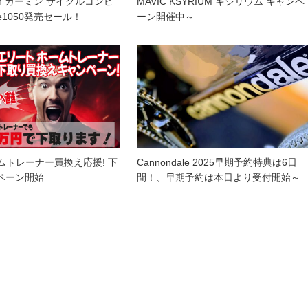
min ガーミン サイクルコンピ
MAVIC KSYRIUM キシリウム キャンペ
e1050発売セール！
ーン開催中～
ホームトレーナー買換え応援! 下
Cannondale 2025早期予約特典は6日
ペーン開始
間！、早期予約は本日より受付開始～