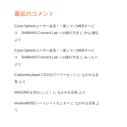
最近のコメント
Cyclo-Sphereユーザー必見！！新シマノWEBサービ
ス SHIMANO Connect Lab への移行方法
に
中山 雅弘
より
Cyclo-Sphereユーザー必見！！新シマノWEBサービ
ス SHIMANO Connect Lab への移行方法
に
みっちー
より
CarbondryJapan CDJ11tプーリーセット
に
なかやま店
長
より
MADONEを32cにした！
に
なかやま店長
より
bluetooth対応ハートレートモニター
に
なかやま店長
よ
り