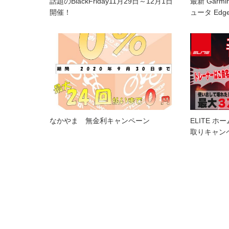
話題のBlackFriday11月29日～12月1日
最新 Gar
開催！
ュータ Edg
なかやま 無金利キャンペーン
ELITE 
取りキャン